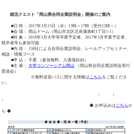
就活クエスト「岡山県合同企業説明会」開催のご案内
■日 時： 2017年3月15日（水）13時～17時（受付12時～）
■会 場： 岡山ドーム（岡山市北区北長瀬表町1丁目1-1）
■対 象： 2018年3月大学等卒業予定者、2017年3月卒業予定者、
既卒者等も参加可能
■内 容： 150社による合同企業説明会、レベルアップセミナー、
相談・情報ブース
■申 込： 不要 （参加無料、入退場自由）
■主 催：
大学コンソーシアム岡山
（岡山県合同企業説明会実行
委員会）
※無料送迎バスに関する情報は
こちら
をご覧くださ
い。
↓ ↓
↓
◆ お申込みは
こちら
か
ら ◆