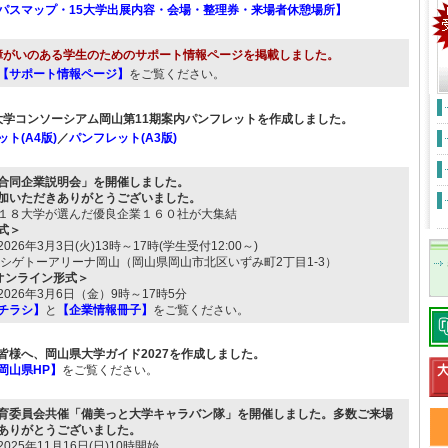
パスマップ・15大学出展内容・会場・整理券・来場者休憩場所】
障がいのある学生のためのサポート情報ページを掲載しました。
【サポート情報ページ】
をご覧ください。
大学コンソーシアム岡山第11期案内パンフレットを作成しました。
ト(A4版)
／
パンフレット(A3版)
合同企業説明会」を開催しました。
加いただきありがとうございました。
１８大学が選んだ優良企業１６０社が大集結
式＞
026年3月3日(火)13時～17時(学生受付12:00～)
 シゲトーアリーナ岡山（岡山県岡山市北区いずみ町2丁目1-3）
mオンライン形式＞
026年3月6日（金）9時～17時5分
チラシ】
と
【企業情報冊子】
をご覧ください。
皆様へ、岡山県大学ガイド2027を作成しました。
岡山県HP】
をご覧ください。
育委員会共催「備美っと大学キャラバン隊」を開催しました。多数ご来場
ありがとうございました。
025年11月16日(日)10時開始