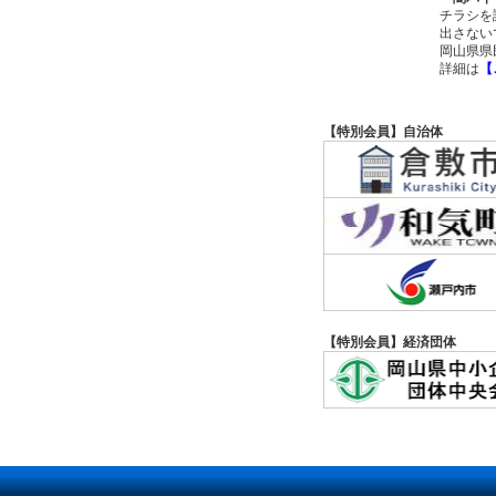
チラシを
出さない
岡山県県民
詳細は
【
【特別会員】自治体
【特別会員】経済団体