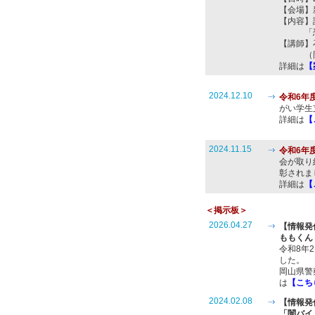
【会場】
【内容】
「恐竜
【講師】
（岡山
詳細は
【
2024.12.10
令和6年
がい学生
詳細は
【
2024.11.15
令和6年
会が取り
彰されま
詳細は
【
＜掲示板＞
2026.04.27
【情報発
ももくん
令和8年
した。
岡山県警察
は
【こち
2024.02.08
【情報発
「闇バイ