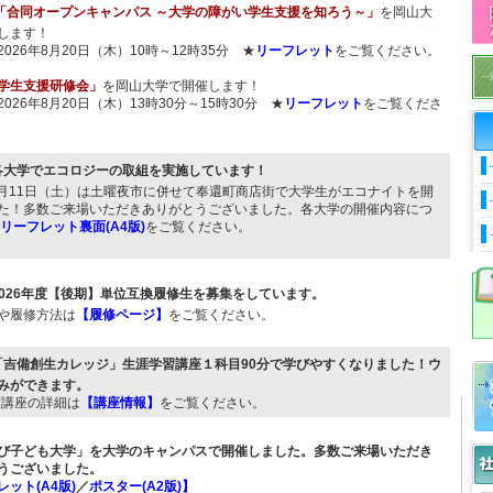
「合同オープンキャンパス ～大学の障がい学生支援を知ろう～」
を岡山大
します！
026年8月20日（木）10時～12時35分 ★
リーフレット
をご覧ください。
学生支援研修会」
を岡山大学で開催します！
026年8月20日（木）13時30分～15時30分 ★
リーフレット
をご覧くださ
各大学でエコロジーの取組を実施しています！
年7月11日（土）は土曜夜市に併せて奉還町商店街で大学生がエコナイトを開
た！多数ご来場いただきありがとうございました。各大学の開催内容につ
リーフレット裏面(A4版)
をご覧ください。
2026年度【後期】単位互換履修生を募集をしています。
や履修方法は
【履修ページ】
をご覧ください。
「吉備創生カレッジ」生涯学習講座１科目90分で学びやすくなりました！ウ
みができます。
年度講座の詳細は
【講座情報】
をご覧ください。
び子ども大学」を大学のキャンパスで開催しました。多数ご来場いただき
うございました。
ット(A4版)
／
ポスター(A2版)】