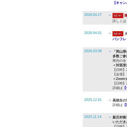
【キャン
2026.04.27
詳しくは
2026.04.01
パンフレッ
2026.03.09
「岡山県
多数ご参
県内の全
＜対面形
【日時】2
【会場】
＜Zoo
【日時】2
詳細は
【
2025.12.01
高校生の
詳細は
【
2025.11.14
新庄村教
いただき
【日時】2