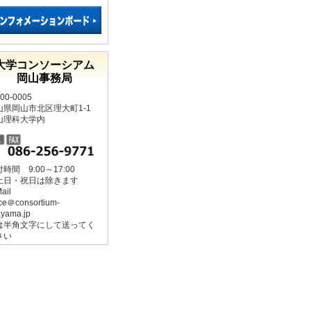
大学コンソーシアム
岡山事務局
00-0005
山県岡山市北区理大町1-1
山理科大学内
時間 9:00～17:00
土日・祝日は除きます
Mail
ice＠consortium-
yama.jp
は半角文字にして送ってく
さい