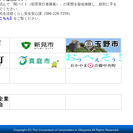
読んで「闇バイト（犯罪実行者募集）」の実態を疑似体験し、絶対に手を
でください。
生活部くらし安全安心課（086-226-7259）
こちら】
をご覧ください。
Copyright (C) The Consortium of Universities in Okayama All Rights Reserved.