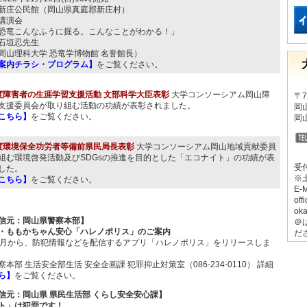
新庄公民館（岡山県真庭郡新庄村）
講演会
こんなふうに掘る。こんなことがわかる！」
石垣忍先生
理科大学 恐竜学博物館 名誉館長）
案内チラシ・プログラム】
をご覧ください。
度障害者の生涯学習支援活動 文部科学大臣表彰
大学コンソーシアム岡山障
〒7
支援委員会が取り組む活動の功績が表彰されました。
岡
こちら】
をご覧ください。
岡
度環境保全功労者等備前県民局長表彰
大学コンソーシアム岡山地域貢献委員
組む環境啓発活動及びSDGsの推進を目的とした「エコナイト」の功績が表
受付
した。
※
こちら】
をご覧ください。
E-
off
oka
信元：岡山県警察本部】
＠
・ももかちゃん安心「ハレノポリス」のご案内
だ
2月から、防犯情報などを配信するアプリ「ハレノポリス」をリリースしま
本部 生活安全部生活 安全企画課 犯罪抑止対策室（086-234-0110） 詳細
ら】
をご覧ください。
信元：岡山県 県民生活部 くらし安全安心課】
ト」は犯罪です！